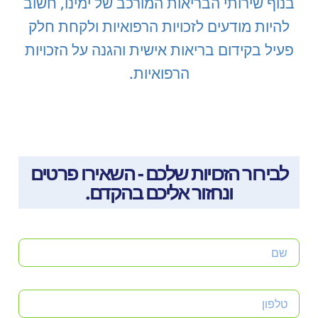
בנוף שירותי הבריאות המורכב של ימינו, חשוב
הוסף קו תחתון לקישורים
format_underlined
להיות מודעים לזכויות הרפואיות ולקחת חלק
סמן קישורים
font_download
פעיל בקידום בריאות אישית והגנה על הזכויות
לאפס
cached
הרפואיות.
את
כל
האפשרויות
לבירור הזכויות שלכם - השאירו פרטים
ונחזור אליכם בהקדם.
שם
טלפון