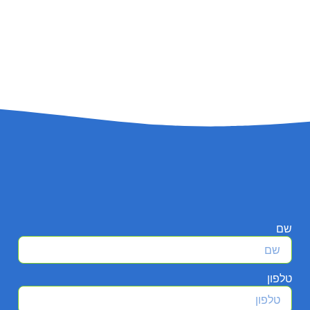
שם
טלפון