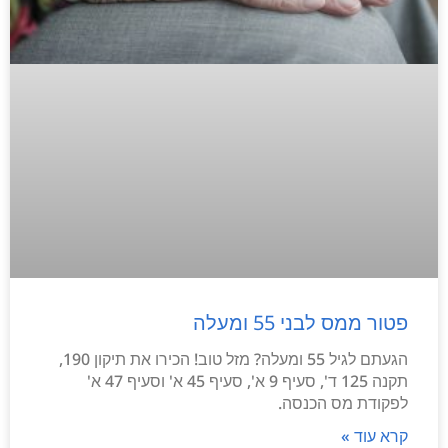
פטור ממס לבני 55 ומעלה
הגעתם לגיל 55 ומעלה? מזל טוב! הכירו את תיקון 190,
תקנה 125 ד', סעיף 9 א', סעיף 45 א' וסעיף 47 א'
לפקודת מס הכנסה.
קרא עוד »