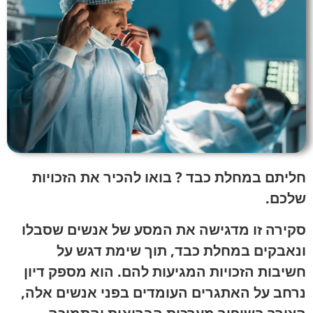
הוסף קו תחתון לקישורים
format_underlined
סמן קישורים
font_download
לאפס
cached
את
כל
האפשרויות
חליתם במחלת כבד ? בואו להכיר את הזכויות
שלכם.
סקירה זו מדגישה את המסע של אנשים שסבלו
ונאבקים במחלת כבד, תוך שימת דגש על
חשיבות הזכויות המגיעות להם. הוא מספק דיון
נרחב על האתגרים העומדים בפני אנשים אלה,