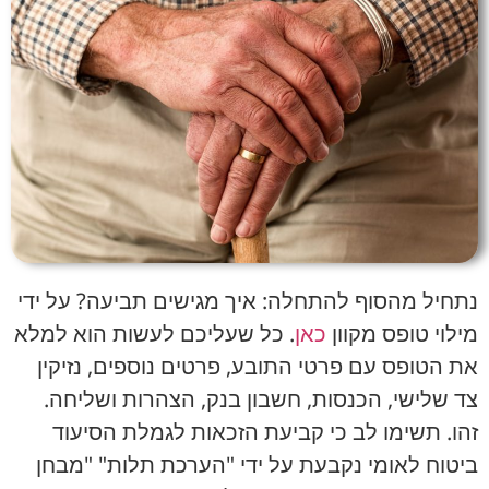
הוסף קו תחתון לקישורים
format_underlined
סמן קישורים
font_download
לאפס
cached
את
כל
האפשרויות
נתחיל מהסוף להתחלה: איך מגישים תביעה? על ידי
מילוי טופס מקוון
כאן
. כל שעליכם לעשות הוא למלא
את הטופס עם פרטי התובע, פרטים נוספים, נזיקין
צד שלישי, הכנסות, חשבון בנק, הצהרות ושליחה.
זהו. תשימו לב כי קביעת הזכאות לגמלת הסיעוד
ביטוח לאומי נקבעת על ידי "הערכת תלות" "מבחן