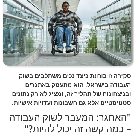
הוסף קו תחתון לקישורים
format_underlined
סמן קישורים
font_download
לאפס
cached
את
כל
האפשרויות
סקירה זו בוחנת כיצד נכים משתלבים בשוק
העבודה בישראל. הוא מתעמק באתגרים
ובניצחונות של תהליך זה, ומציג לא רק נתונים
סטטיסטיים אלא גם חשבונות ועדויות אישיות.
"האתגר: המעבר לשוק העבודה
– כמה קשה זה יכול להיות?"