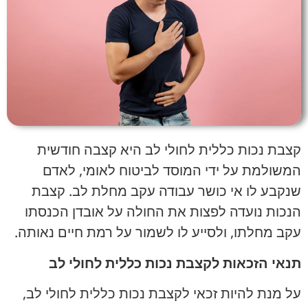
הוסף קו תחתון לקישורים
format_underlined
סמן קישורים
font_download
לאפס
cached
את
כל
האפשרויות
קצבת נכות כללית לחולי לב היא קצבה חודשית
המשולמת על ידי המוסד לביטוח לאומי, לאדם
שנקבע לו אי כושר עבודה עקב מחלת לב. קצבת
הנכות נועדה לפצות את החולה על אובדן הכנסתו
עקב מחלתו, ולסייע לו לשמור על רמת חיים נאותה.
תנאי הזכאות לקצבת נכות כללית לחולי לב
על מנת להיות זכאי לקצבת נכות כללית לחולי לב,